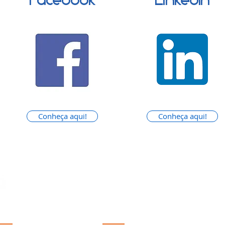
Facebook
LinkedIn
Conheça aqui!
Conheça aqui!
formações
Contactos