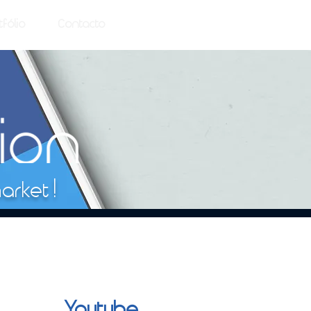
tfólio
Contacto
arket !
Youtube