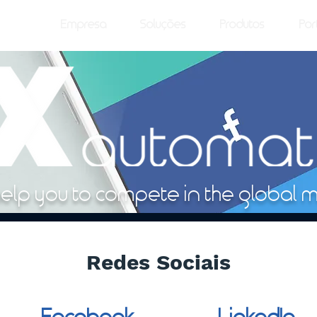
Empresa
Soluções
Produtos
Por
help you to compete in the global m
Redes Sociais