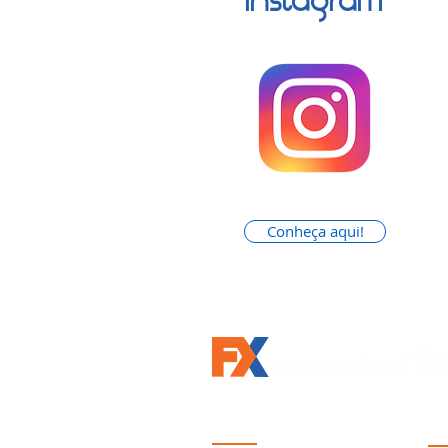
Instagram
Conheça aqui!
Siga-nos
In