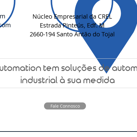
om
Núcleo Empresarial da CREL
.com
Estrada Pinteús, Edf. M
2660-194 Santo Antão do Tojal
utomation tem soluções de auto
industrial à sua medida
Fale Connosco