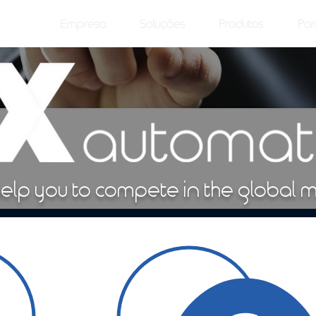
Empresa
Soluções
Produtos
Por
help you to compete in the global m