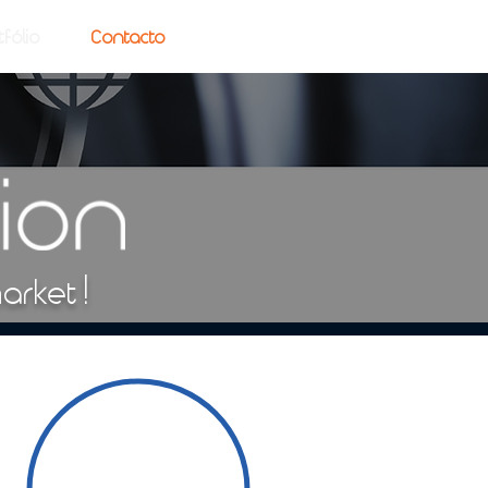
tfólio
Contacto
arket !