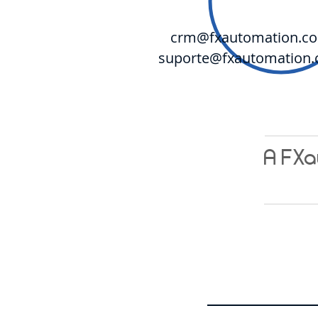
crm@fxautomation.c
suporte@fxautomation
A FXa