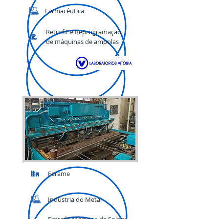
Farmacêutica
Retrofit e Reprogramação
de máquinas de ampolas
Farame
Indústria do Metal