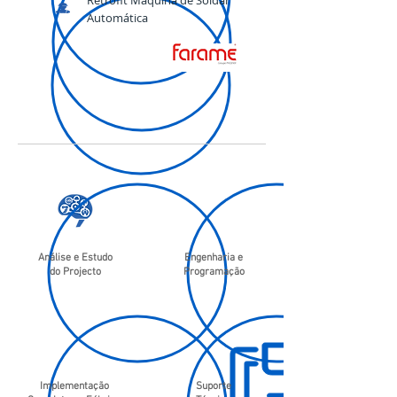
Retrofit Máquina de Soldar
Automática
Análise e Estudo
Engenharia e
do Projecto
Programação
Implementação
Suporte