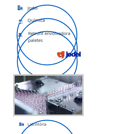
Jodel
Química
Retrofit envolvedora
paletes
Lab.Vitória