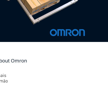
 about Omron
mais
-mão