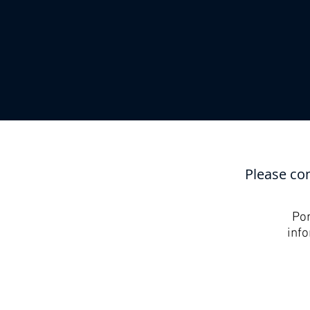
Please co
Por
inf